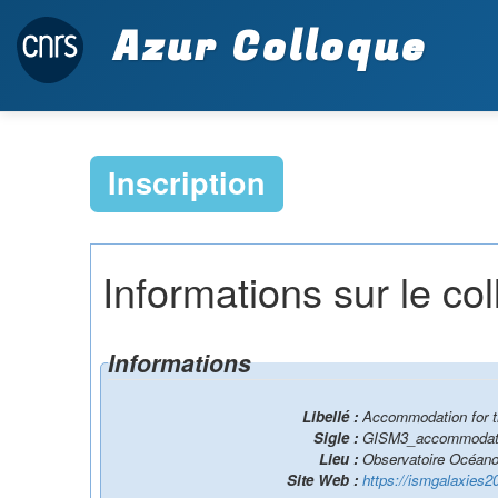
Azur Colloque
Inscription
Informations sur le co
Informations
Libellé :
Accommodation for th
Sigle :
GISM3_accommodat
Lieu :
Observatoire Océano
Site Web :
https://ismgalaxies2