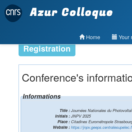
Azur Colloque
Home
Your r
Registration
Conference's informati
Informations
Title :
Journées Nationales du Photovolta
Initials :
JNPV 2025
Place :
Citadines Eurométropole Strasbour
Website :
https://jnpv.geeps.centralesupelec.