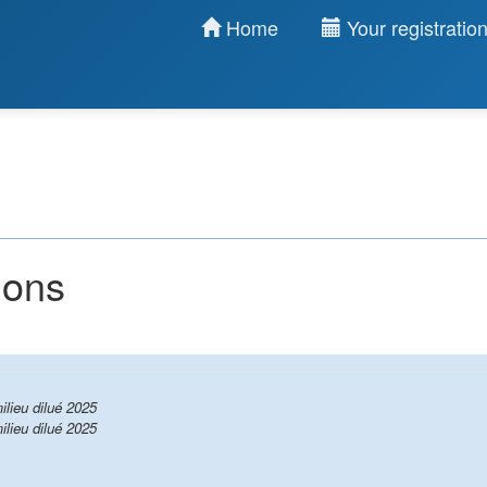
Home
Your registratio
ions
lieu dilué 2025
lieu dilué 2025